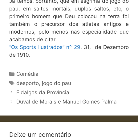
Já temos, portanto, que em esgrima do jogo do
pau, em saltos mortais, duplos saltos, etc, o
primeiro homem que Deu colocou na terra foi
também o precursor dos atletas antigos e
modernos, pelo menos nas especialidade que
acabamos de citar.
“Os Sports Ilustrados” nº 29
, 31, de Dezembro
de 1910.
Categorias
Comédia
Etiquetas
desporto
,
jogo do pau
Fidalgos da Província
Duval de Morais e Manuel Gomes Palma
Deixe um comentário