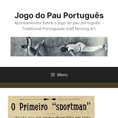
Saltar
para
Jogo do Pau Português
o
conteúdo
Apontamentos sobre o jogo do pau português. -
Traditional Portuguese staff fencing art.
Menu