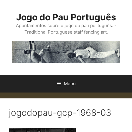
Saltar
para
Jogo do Pau Português
o
conteúdo
Apontamentos sobre o jogo do pau português. -
Traditional Portuguese staff fencing art.
Menu
jogodopau-gcp-1968-03