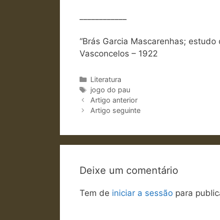
____________
“Brás Garcia Mascarenhas; estudo d
Vasconcelos – 1922
Categorias
Literatura
Etiquetas
jogo do pau
Artigo anterior
Artigo seguinte
Deixe um comentário
Tem de
iniciar a sessão
para public