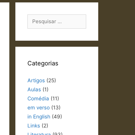
Pesquisar
por:
Categorias
Artigos
(25)
Aulas
(1)
Comédia
(11)
em verso
(13)
in English
(49)
Links
(2)
Literatura
(93)