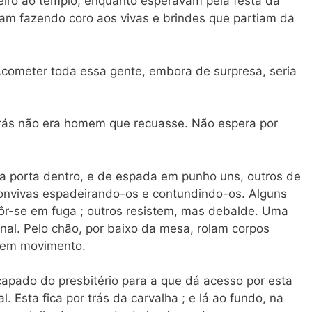
teiro ao templo, enquanto esperavam pela festa da
 iam fazendo coro aos vivas e brindes que partiam da
Acometer toda essa gente, embora de surpresa, seria
Brás não era homem que recuasse. Não espera por
 porta dentro, e de espada em punho uns, outros de
onvivas espadeirando-os e contundindo-os. Alguns
pôr-se em fuga ; outros resistem, mas debalde. Uma
al. Pelo chão, por baixo da mesa, rolam corpos
 sem movimento.
apado do presbitério para a que dá acesso por esta
. Esta fica por trás da carvalha ; e lá ao fundo, na