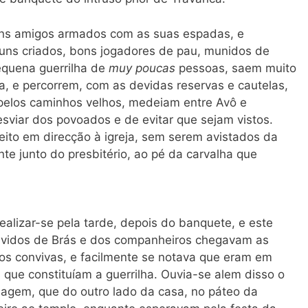
ns amigos armados com as suas espadas, e
uns criados, bons jogadores de pau, munidos de
equena guerrilha de
muy poucas
pessoas, saem muito
 e percorrem, com as devidas reservas e cautelas,
, pelos caminhos velhos, medeiam entre Avô e
sviar dos povoados e de evitar que sejam vistos.
eito em direcção à igreja, sem serem avistados da
e junto do presbitério, ao pé da carvalha que
realizar-se pela tarde, depois do banquete, e este
uvidos de Brás e dos companheiros chegavam as
dos convivas, e facilmente se notava que eram em
que constituíam a guerrilha. Ouvia-se alem disso o
dagem, que do outro lado da casa, no páteo da