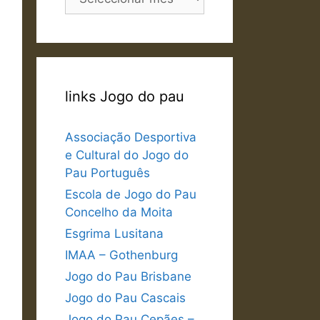
links Jogo do pau
Associação Desportiva
e Cultural do Jogo do
Pau Português
Escola de Jogo do Pau
Concelho da Moita
Esgrima Lusitana
IMAA – Gothenburg
Jogo do Pau Brisbane
Jogo do Pau Cascais
Jogo do Pau Cepães –