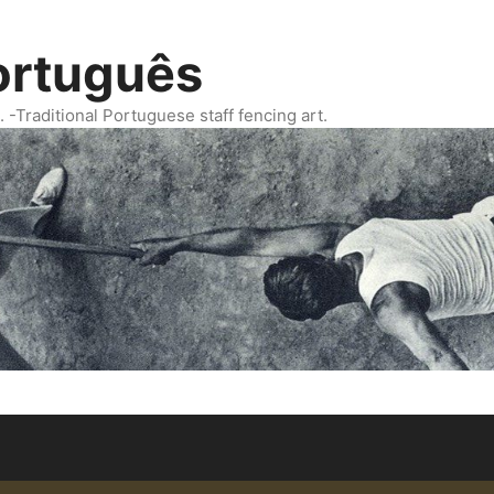
ortuguês
Traditional Portuguese staff fencing art.