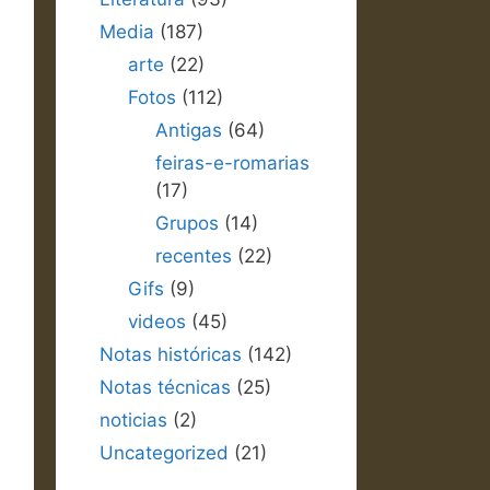
Media
(187)
arte
(22)
Fotos
(112)
Antigas
(64)
feiras-e-romarias
(17)
Grupos
(14)
recentes
(22)
Gifs
(9)
videos
(45)
Notas históricas
(142)
Notas técnicas
(25)
noticias
(2)
Uncategorized
(21)