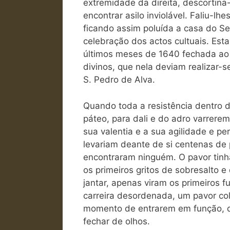
extremidade da direita, descortina
encontrar asilo inviolável. Faliu-l
ficando assim poluída a casa do Sen
celebração dos actos cultuais. Est
últimos meses de 1640 fechada ao cu
divinos, que nela deviam realizar-s
S. Pedro de Alva.
Quando toda a resistência dentro 
páteo, para dali e do adro varrere
sua valentia e a sua agilidade e pe
levariam deante de si centenas de
encontraram ninguém. O pavor tin
os primeiros gritos de sobresalto e
jantar, apenas viram os primeiros f
carreira desordenada, um pavor co
momento de entrarem em função, de
fechar de olhos.