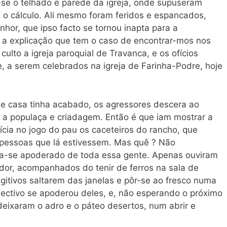
-se o telhado e parede da igreja, onde supuseram
hes o cálculo. Ali mesmo foram feridos e espancados,
hor, que ipso facto se tornou inapta para a
a a explicação que tem o caso de encontrar-mos nos
lto a igreja paroquial de Travanca, e os ofícios
e, a serem celebrados na igreja de Farinha-Podre, hoje
de casa tinha acabado, os agressores descera ao
m a populaça e criadagem. Então é que iam mostrar a
rícia no jogo do pau os caceteiros do rancho, que
 pessoas que lá estivessem. Mas quê ? Não
ha-se apoderado de toda essa gente. Apenas ouviram
 dor, acompanhados do tenir de ferros na sala de
ugitivos saltarem das janelas e pôr-se ao fresco numa
lectivo se apoderou deles, e, não esperando o próximo
ixaram o adro e o páteo desertos, num abrir e