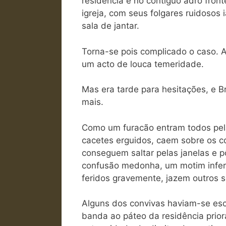
residência e no contíguo adro fron
igreja, com seus folgares ruidosos
sala de jantar.
Torna-se pois complicado o caso. 
um acto de louca temeridade.
Mas era tarde para hesitações, e 
mais.
Como um furacão entram todos pela
cacetes erguidos, caem sobre os c
conseguem saltar pelas janelas e 
confusão medonha, um motim infern
feridos gravemente, jazem outros
Alguns dos convivas haviam-se esc
banda ao páteo da residência prioral