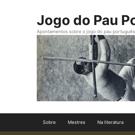
Saltar
para
Jogo do Pau P
o
conteúdo
Apontamentos sobre o jogo do pau português. -
Sobre
Mestres
Na literatura