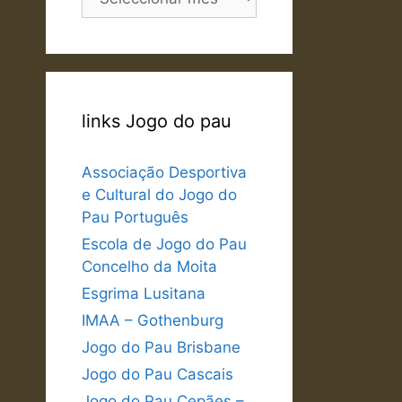
links Jogo do pau
Associação Desportiva
e Cultural do Jogo do
Pau Português
Escola de Jogo do Pau
Concelho da Moita
Esgrima Lusitana
IMAA – Gothenburg
Jogo do Pau Brisbane
Jogo do Pau Cascais
Jogo do Pau Cepães –