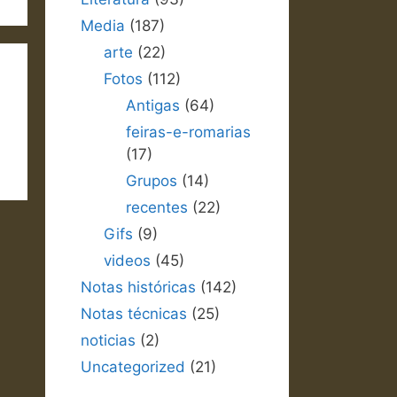
Media
(187)
arte
(22)
Fotos
(112)
Antigas
(64)
feiras-e-romarias
(17)
Grupos
(14)
recentes
(22)
Gifs
(9)
videos
(45)
Notas históricas
(142)
Notas técnicas
(25)
noticias
(2)
Uncategorized
(21)