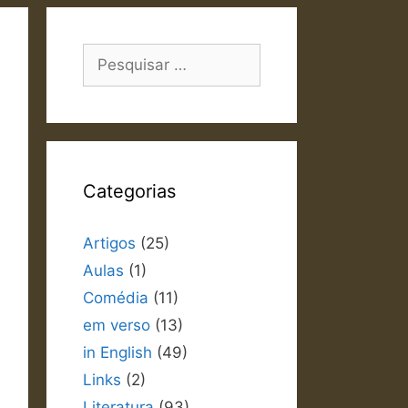
Pesquisar
por:
Categorias
Artigos
(25)
Aulas
(1)
Comédia
(11)
em verso
(13)
in English
(49)
Links
(2)
Literatura
(93)