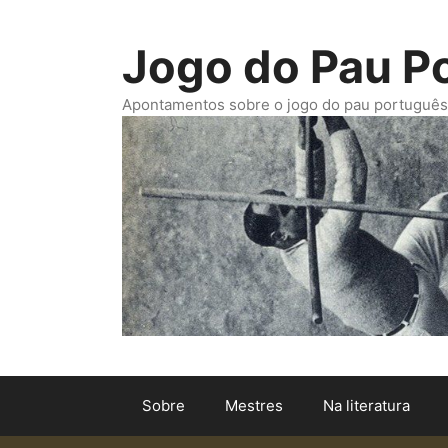
Saltar
para
Jogo do Pau P
o
conteúdo
Apontamentos sobre o jogo do pau português. -
Sobre
Mestres
Na literatura