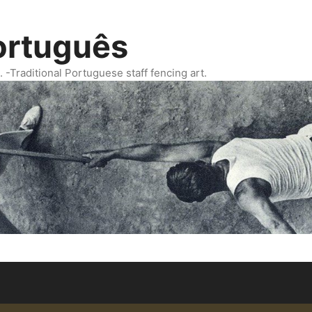
ortuguês
Traditional Portuguese staff fencing art.