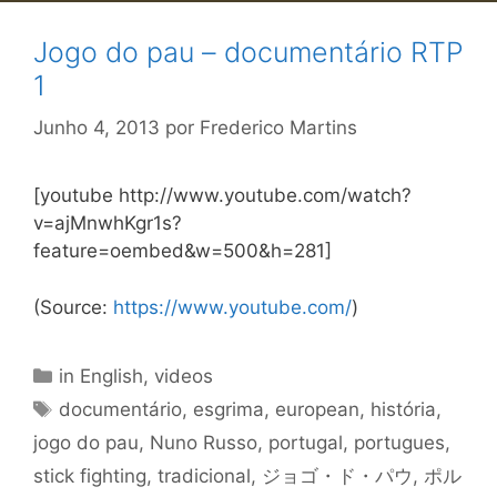
Jogo do pau – documentário RTP
1
Junho 4, 2013
por
Frederico Martins
[youtube http://www.youtube.com/watch?
v=ajMnwhKgr1s?
feature=oembed&w=500&h=281]
(Source:
https://www.youtube.com/
)
Categorias
in English
,
videos
Etiquetas
documentário
,
esgrima
,
european
,
história
,
jogo do pau
,
Nuno Russo
,
portugal
,
portugues
,
stick fighting
,
tradicional
,
ジョゴ・ド・パウ
,
ポル