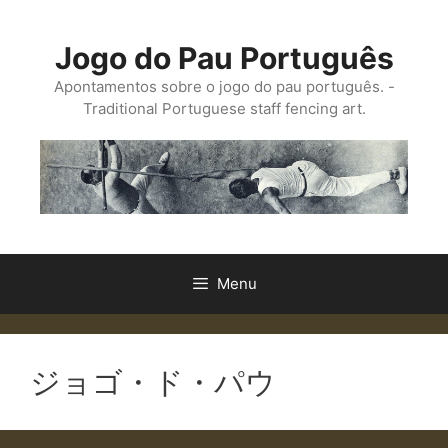
Saltar
para
Jogo do Pau Português
o
conteúdo
Apontamentos sobre o jogo do pau português. -
Traditional Portuguese staff fencing art.
Menu
ジョゴ・ド・パウ