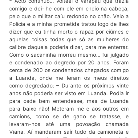
* Acto contínuo… volteei o varapau que trazia
comigo e dei-lhe com ele em cheio na cabeça,
pelo que o militar caíu redondo no chão. Veio a
Polícia e a minha prometida tratou logo de lhes
dizer que eu tinha morto o rapaz por ciúmes e
aquelas coisas todas que só as mulheres do
calibre daquela poderia dizer, para me enterrar.
Como o sacaninha morreu mesmo… fui julgado
e condenado ao degredo por 20 anos. Foram
cerca de 200 os condenados chegados comigo
a Luanda, onde me leram os meus direitos
como degredado: – Durante os próximos vinte
anos não poderia ser visto em Luanda. Podia ir
para osde bem entendesse, mas de Luanda
para baixo não! Meteram-me e aos outros em
camions, como se de gado se tratasse, e
levaram-nos até uma povoação chamada
Viana. Aí mandaram saír tudo da camioneta e