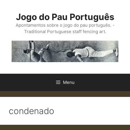
Saltar
para
Jogo do Pau Português
o
conteúdo
Apontamentos sobre o jogo do pau português. -
Traditional Portuguese staff fencing art.
Menu
condenado