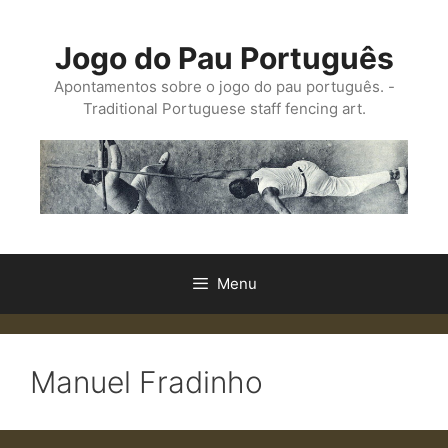
Saltar
para
Jogo do Pau Português
o
conteúdo
Apontamentos sobre o jogo do pau português. -
Traditional Portuguese staff fencing art.
Menu
Manuel Fradinho