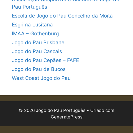
Pau Português
Escola de Jogo do Pau Concelho da Moita
Esgrima Lusitana
IMAA – Gothenburg
Jogo do Pau Brisbane
Jogo do Pau Cascais
Jogo do Pau Cepães – FAFE
Jogo do Pau de Bucos
West Coast Jogo do Pau
© 2026 Jogo do Pau Português
• Criado com
GeneratePress