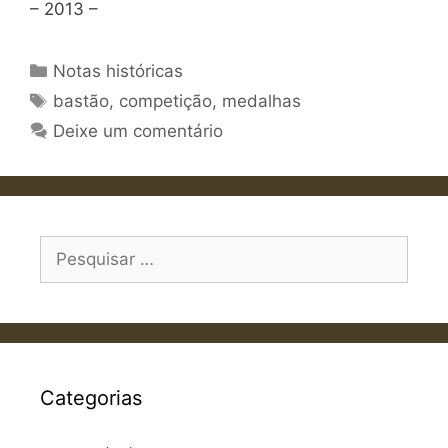
– 2013 –
Categorias
Notas históricas
Etiquetas
bastão
,
competição
,
medalhas
Deixe um comentário
Pesquisar
por:
Categorias