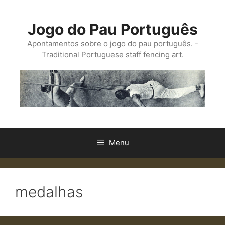
Saltar
para
Jogo do Pau Português
o
conteúdo
Apontamentos sobre o jogo do pau português. -
Traditional Portuguese staff fencing art.
Menu
medalhas