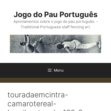
Saltar
para
Jogo do Pau Português
o
conteúdo
Apontamentos sobre o jogo do pau português. -
Traditional Portuguese staff fencing art.
Menu
touradaemcintra-
camarotereal-