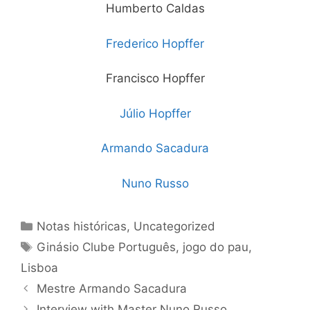
Humberto Caldas
Frederico Hopffer
Francisco Hopffer
Júlio Hopffer
Armando Sacadura
Nuno Russo
Categorias
Notas históricas
,
Uncategorized
Etiquetas
Ginásio Clube Português
,
jogo do pau
,
Lisboa
Mestre Armando Sacadura
Interview with Master Nuno Russo