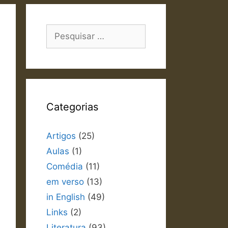
Pesquisar
por:
Categorias
Artigos
(25)
Aulas
(1)
Comédia
(11)
em verso
(13)
in English
(49)
Links
(2)
Literatura
(93)