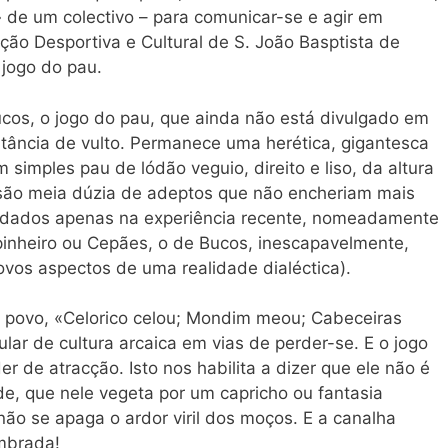
» de um colectivo – para comunicar-se e agir em
ção Desportiva e Cultural de S. João Basptista de
 jogo do pau.
ucos, o jogo do pau, que ainda não está divulgado em
ância de vulto. Permanece uma herética, gigantesca
 simples pau de lódão veguio, direito e liso, da altura
ão meia dúzia de adeptos que não encheriam mais
undados apenas na experiência recente, nomeadamente
pinheiro ou Cepães, o de Bucos, inescapavelmente,
ovos aspectos de uma realidade dialéctica).
o povo, «Celorico celou; Mondim meou; Cabeceiras
lar de cultura arcaica em vias de perder-se. E o jogo
r de atracção. Isto nos habilita a dizer que ele não é
, que nele vegeta por um capricho ou fantasia
não se apaga o ardor viril dos moços. E a canalha
mbrada!