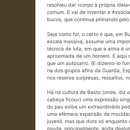
resolveu dar «corpo à própria ideia
comum. E vai de inventar a Associa
bucos, que continua primando pelo
Seja como for, o certo é que, em B
escala massiva, assume uma import
técnica de luta, em que a arma é um
aproximada de um homem. E aqui s
que um autocarro. (E dizemo-lo f
na dos grupos afins da Guarda, Es
nos reserva surpresas, ressaltos, n
Há na cultura de Basto (onde, diz 
cabeça ficou») uma expressão singu
do pau exibe um extraordinário pode
uma efémera expansão da mocidade
juvenil, mas que dura só enquanto 
miuda, principalmente, anda deslu