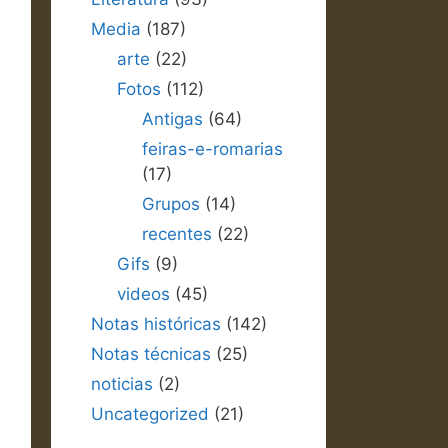
Media
(187)
arte
(22)
Fotos
(112)
Antigas
(64)
feiras-e-romarias
(17)
Grupos
(14)
recentes
(22)
Gifs
(9)
videos
(45)
Notas históricas
(142)
Notas técnicas
(25)
noticias
(2)
Uncategorized
(21)