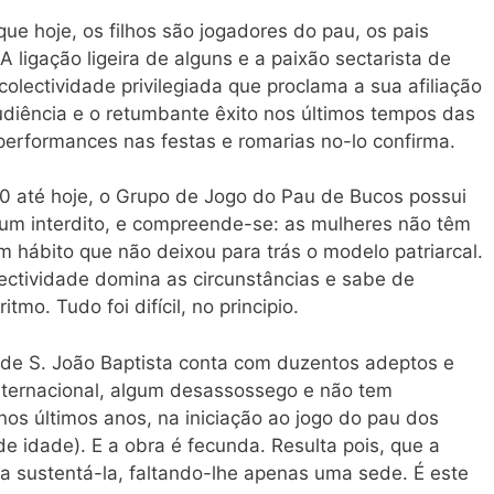
ue hoje, os filhos são jogadores do pau, os pais
 ligação ligeira de alguns e a paixão sectarista de
olectividade privilegiada que proclama a sua afiliação
udiência e o retumbante êxito nos últimos tempos das
performances nas festas e romarias no-lo confirma.
 até hoje, o Grupo de Jogo do Pau de Bucos possui
 um interdito, e compreende-se: as mulheres não têm
 um hábito que não deixou para trás o modelo patriarcal.
olectividade domina as circunstâncias e sabe de
tmo. Tudo foi difícil, no principio.
 de S. João Baptista conta com duzentos adeptos e
internacional, algum desassossego e não tem
os últimos anos, na iniciação ao jogo do pau dos
de idade). E a obra é fecunda. Resulta pois, que a
s a sustentá-la, faltando-lhe apenas uma sede. É este