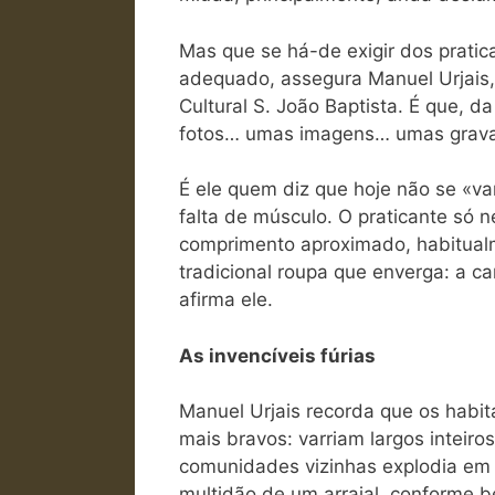
Mas que se há-de exigir dos pratica
adequado, assegura Manuel Urjais,
Cultural S. João Baptista. É que, 
fotos… umas imagens… umas grava
É ele quem diz que hoje não se «v
falta de músculo. O praticante só 
comprimento aproximado, habitualm
tradicional roupa que enverga: a ca
afirma ele.
As invencíveis fúrias
Manuel Urjais recorda que os habi
mais bravos: varriam largos inteiro
comunidades vizinhas explodia em 
multidão de um arraial, conforme b