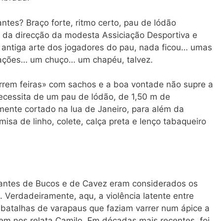
ntes? Braço forte, ritmo certo, pau de lódão
 da direcção da modesta Assiciação Desportiva e
da antiga arte dos jogadores do pau, nada ficou… umas
ções… um chuço… um chapéu, talvez.
arrem feiras» com sachos e a boa vontade não supre a
necessita de um pau de lódão, de 1,50 m de
ente cortado na lua de Janeiro, para além da
misa de linho, colete, calça preta e lenço tabaqueiro
tantes de Bucos e de Cavez eram considerados os
s. Verdadeiramente, aqu, a violência latente entre
batalhas de varapaus que faziam varrer num ápice a
em nos relata Camilo. Em décadas mais recentes, foi