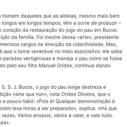
um homem daqueles que as aldeias, mesmo mais bem
 longos em longos tempos, têm a sorte de produzir –
é o coração da restauração do jogo do pau em Bucos.
ição da família. Foi mestre dessa «arte», presidente
merosos cargos na direcção da colectividade. Mas,
á que o torna venerável no meio associativo: ele sabe
 e paradas vertiginosas e maneja o pau como se fosse
tido pelo seu filho Manuel Orides, continua dando
S. S. J. Bucos, o jogo do pau exige destreza e
dição «sine qua non», nota Orides Oliveira, que o
o e pouco hábil: «Pois é! Qualquer demonstração à
oram leva horas a ser preparado», explica. «Há que
vezes. Vários ensaios, vários a valer, e vale tudo.
ças».