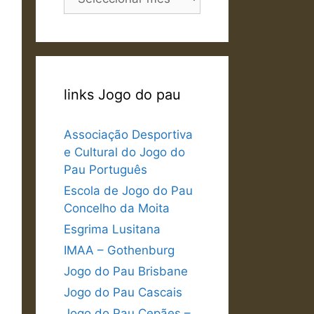
links Jogo do pau
Associação Desportiva
e Cultural do Jogo do
Pau Português
Escola de Jogo do Pau
Concelho da Moita
Esgrima Lusitana
IMAA – Gothenburg
Jogo do Pau Brisbane
Jogo do Pau Cascais
Jogo do Pau Cepães –