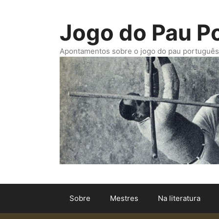
Saltar
para
Jogo do Pau P
o
conteúdo
Apontamentos sobre o jogo do pau português. -
Sobre
Mestres
Na literatura