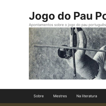
Saltar
para
Jogo do Pau P
o
conteúdo
Apontamentos sobre o jogo do pau português. -
Sobre
Mestres
Na literatura