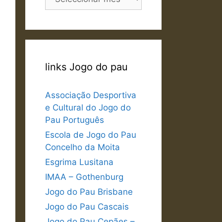
links Jogo do pau
Associação Desportiva
e Cultural do Jogo do
Pau Português
Escola de Jogo do Pau
Concelho da Moita
Esgrima Lusitana
IMAA – Gothenburg
Jogo do Pau Brisbane
Jogo do Pau Cascais
Jogo do Pau Cepães –