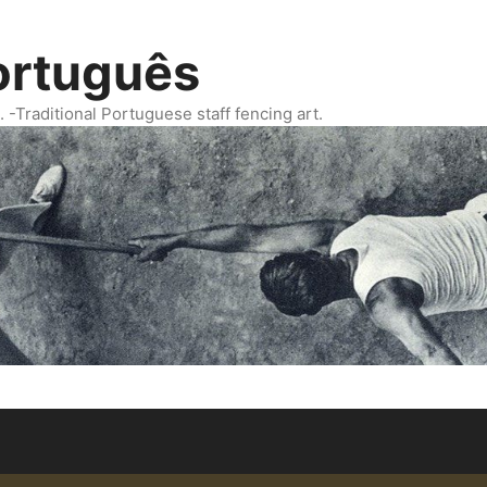
ortuguês
Traditional Portuguese staff fencing art.