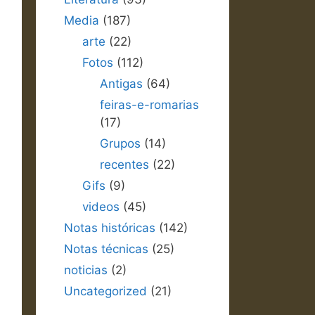
Media
(187)
arte
(22)
Fotos
(112)
Antigas
(64)
feiras-e-romarias
(17)
Grupos
(14)
recentes
(22)
Gifs
(9)
videos
(45)
Notas históricas
(142)
Notas técnicas
(25)
noticias
(2)
Uncategorized
(21)