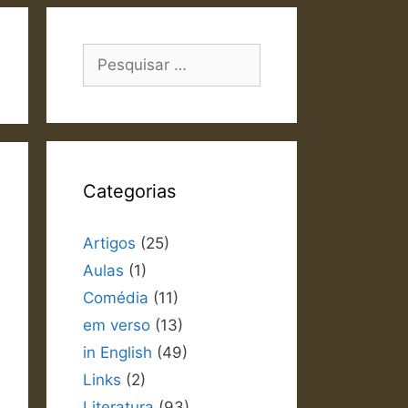
Pesquisar
por:
Categorias
Artigos
(25)
Aulas
(1)
Comédia
(11)
em verso
(13)
in English
(49)
Links
(2)
Literatura
(93)