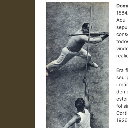
Domi
1884.
Aqui
sepu
cons
todo
vind
reali
Era f
seu 
irmão
demo
esto
foi s
Cort
192