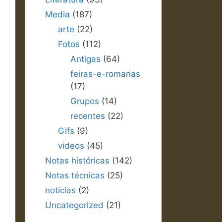
Media
(187)
arte
(22)
Fotos
(112)
Antigas
(64)
feiras-e-romarias
(17)
Grupos
(14)
recentes
(22)
Gifs
(9)
videos
(45)
Notas históricas
(142)
Notas técnicas
(25)
noticias
(2)
Uncategorized
(21)