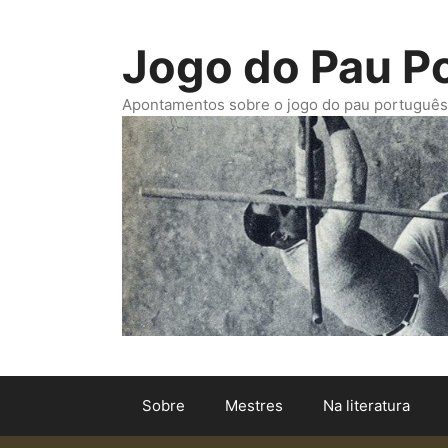
Saltar
para
Jogo do Pau P
o
conteúdo
Apontamentos sobre o jogo do pau português. -
Sobre
Mestres
Na literatura