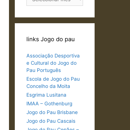
links Jogo do pau
Associação Desportiva
e Cultural do Jogo do
Pau Português
Escola de Jogo do Pau
Concelho da Moita
Esgrima Lusitana
IMAA – Gothenburg
Jogo do Pau Brisbane
Jogo do Pau Cascais
Jogo do Pau Cepães –