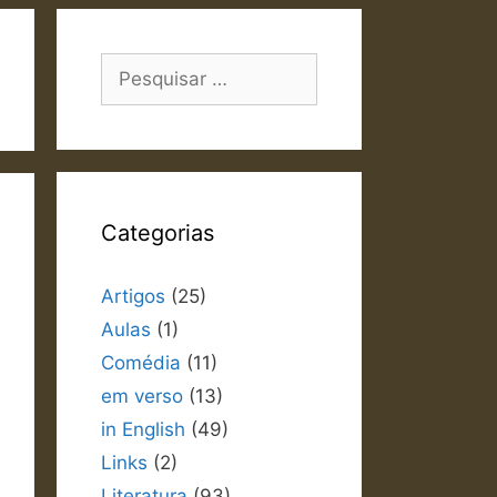
Pesquisar
por:
Categorias
Artigos
(25)
Aulas
(1)
Comédia
(11)
em verso
(13)
in English
(49)
Links
(2)
Literatura
(93)