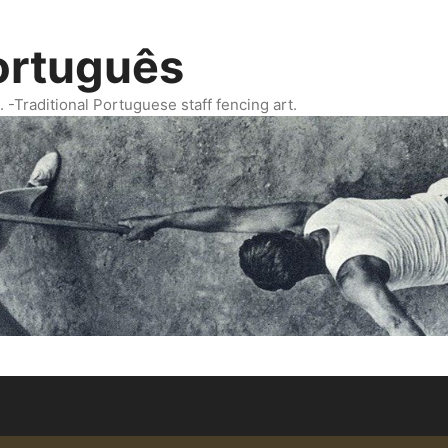
ortuguês
Traditional Portuguese staff fencing art.