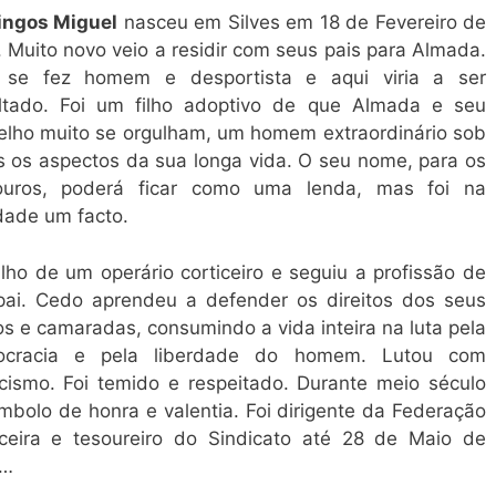
ngos Miguel
nasceu em Silves em 18 de Fevereiro de
 Muito novo veio a residir com seus pais para Almada.
 se fez homem e desportista e aqui viria a ser
ltado. Foi um filho adoptivo de que Almada e seu
elho muito se orgulham, um homem extraordinário sob
s os aspectos da sua longa vida. O seu nome, para os
ouros, poderá ficar como uma lenda, mas foi na
dade um facto.
ilho de um operário corticeiro e seguiu a profissão de
pai. Cedo aprendeu a defender os direitos dos seus
s e camaradas, consumindo a vida inteira na luta pela
cracia e pela liberdade do homem. Lutou com
icismo. Foi temido e respeitado. Durante meio século
ímbolo de honra e valentia. Foi dirigente da Federação
iceira e tesoureiro do Sindicato até 28 de Maio de
6…