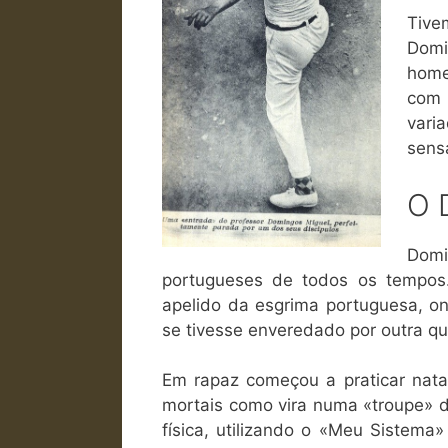
Tive
Domi
home
com 
vari
sens
O 
Domi
portugueses de todos os tempos.
apelido da esgrima portuguesa, on
se tivesse enveredado por outra q
Em rapaz começou a praticar nataç
mortais como vira numa «troupe» de
física, utilizando o «Meu Sistem