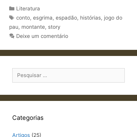
Categorias
Literatura
Etiquetas
conto
,
esgrima
,
espadão
,
histórias
,
jogo do
pau
,
montante
,
story
Deixe um comentário
Pesquisar
por:
Categorias
Artigos
(25)