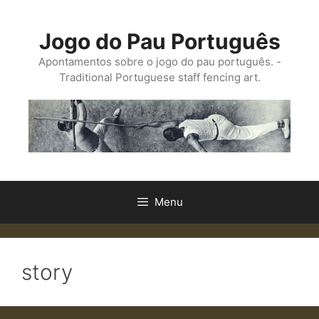
Saltar
para
Jogo do Pau Português
o
conteúdo
Apontamentos sobre o jogo do pau português. -
Traditional Portuguese staff fencing art.
Menu
story